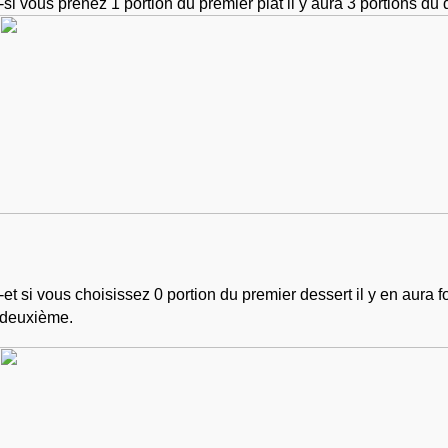
-si vous prenez 1 portion du premier plat il y aura 3 portions du
-et si vous choisissez 0 portion du premier dessert il y en aura f
deuxième.