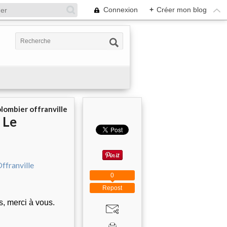
Connexion
+
Créer mon blog
olombier offranville
 Le
0
Repost
, merci à vous.