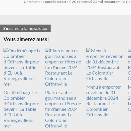
Commandes pour le mercredi 20 et samedi 23 mai restaurant Le Co
S'inscrire à la newsletter
Vous aimerez aussi :
Menu à emporter
M
On déménage Le
Plats et autres
réveillon du 31
r
Colombier
gourmandises à
décembre 2024
2
d'Offranville pour
emporter fêtes de
Restaurant Le
L
devenir La Table
fin d'année 2024
Colombier
O
d'ELKA à
Restaurant Le
Offranville
Varengeville sur
Colombier
mer
Offranville