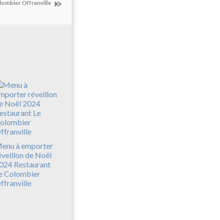
lombier Offranville
enu à emporter
éveillon de Noël
024 Restaurant
e Colombier
ffranville