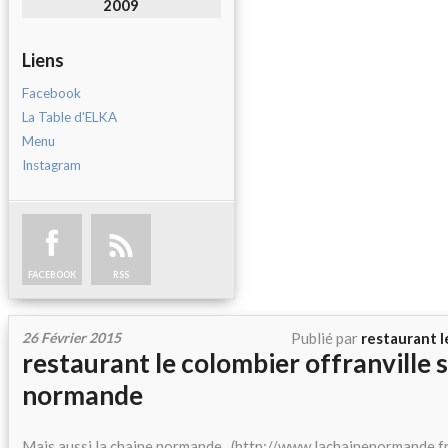
2009
Liens
Facebook
La Table d'ELKA
Menu
Instagram
FACEBOOK
RSS
26 Février 2015
Publié par
restaurant l
restaurant le colombier offranville s
normande
Mais aussi la chaine normande...(http://www.lachainenormande.fr