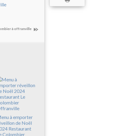
mbier à offranville
enu à emporter
éveillon de Noël
024 Restaurant
e Colombier