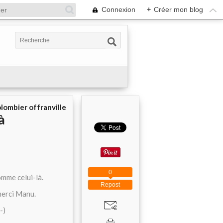
Connexion
+
Créer mon blog
olombier offranville
à
0
omme celui-là.
Repost
 merci Manu.
-)