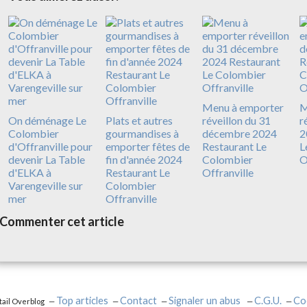
Menu à emporter
M
On déménage Le
Plats et autres
réveillon du 31
r
Colombier
gourmandises à
décembre 2024
2
d'Offranville pour
emporter fêtes de
Restaurant Le
L
devenir La Table
fin d'année 2024
Colombier
O
d'ELKA à
Restaurant Le
Offranville
Varengeville sur
Colombier
mer
Offranville
Commenter cet article
Top articles
Contact
Signaler un abus
C.G.U.
Co
tail Overblog