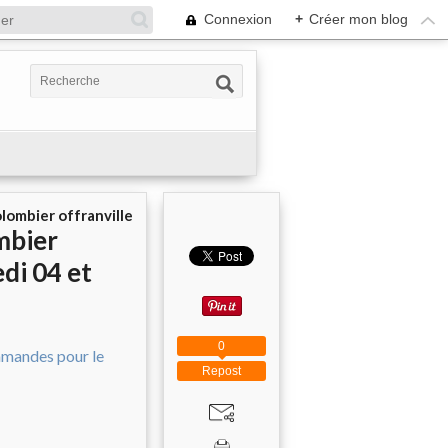
Connexion
+
Créer mon blog
olombier offranville
mbier
di 04 et
0
Repost