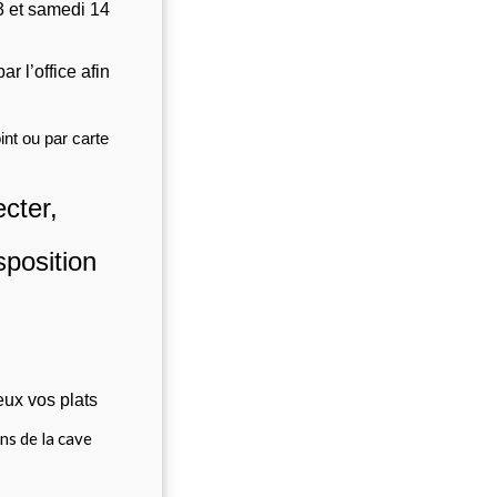
 et samedi 14 
r l’office afin 
nt ou par carte 
cter,
sposition
eux vos plats
ns de la cave