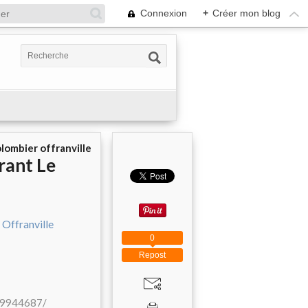
Connexion
+
Créer mon blog
olombier offranville
rant Le
0
Repost
19944687/