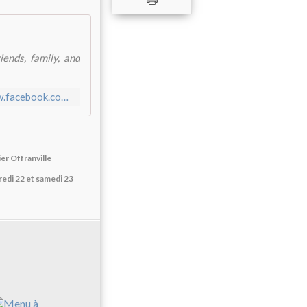
iends, family, and
https://www.facebook.com/login/?next=https%3A%2F%2Fwww.facebook.com%2F327639990676006%2Fposts%2F3268286219944687%2F
er Offranville
edi 22 et samedi 23