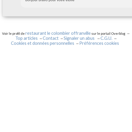
bonjour bravo pour votre etoile
restaurant le colombier offranville
Voir le profil de
sur le portail Overblog
Top articles
Contact
Signaler un abus
C.G.U.
Cookies et données personnelles
Préférences cookies