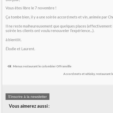
Vous êtes libre le 7 novembre !
Ça tombe bien, il y a une soirée accord mets et vin, animée par Ch
Il ne reste malheureusement que quelques places (effectivement l
soirée les clients ont voulu renouveler l’expérience...).
à bientôt.
Élodie et Laurent.
Menus restaurant le colombier Offranville
Accord mets et whisky, restaurant l
S'inscrire à la newsletter
Vous aimerez aussi :