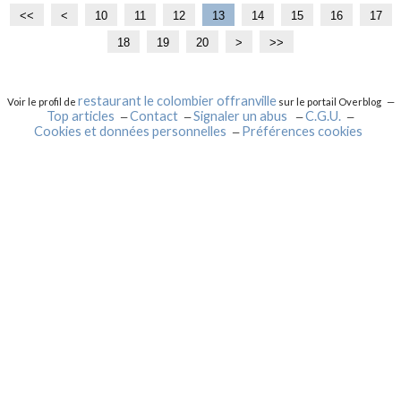
<<
<
10
11
12
13
14
15
16
17
18
19
20
>
>>
restaurant le colombier offranville
Voir le profil de
sur le portail Overblog
Top articles
Contact
Signaler un abus
C.G.U.
Cookies et données personnelles
Préférences cookies